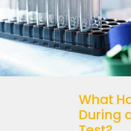
What H
During 
Test?