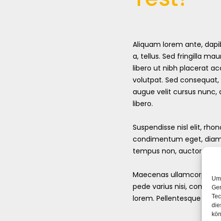
Aliquam lorem ante, dapibu
a, tellus. Sed fringilla mau
libero ut nibh placerat 
volutpat. Sed consequat,
augue velit cursus nunc,
libero.
Suspendisse nisl elit, rh
condimentum eget, diam. 
tempus non, auctor et, he
Maecenas ullamcorper, dui
Um 
pede varius nisi, condime
Ger
Tec
lorem. Pellentesque posu
die
kön