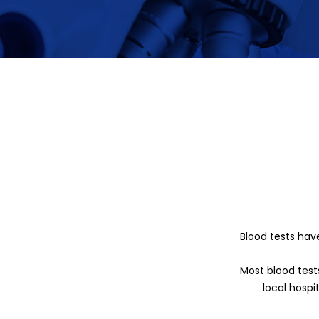
Blood tests hav
Most blood test
local hospi