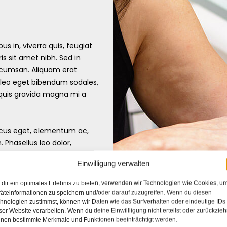
s in, viverra quis, feugiat
ris sit amet nibh. Sed in
accumsan. Aliquam erat
 leo eget bibendum sodales,
 quis gravida magna mi a
oncus eget, elementum ac,
Phasellus leo dolor,
ndrerit quis.
Einwilligung verwalten
 et placerat feugiat, eros
dir ein optimales Erlebnis zu bieten, verwenden wir Technologien wie Cookies, u
ntum viverra felis nunc et
äteinformationen zu speichern und/oder darauf zuzugreifen. Wenn du diesen
hnologien zustimmst, können wir Daten wie das Surfverhalten oder eindeutige IDs
ere.
ser Website verarbeiten. Wenn du deine Einwillligung nicht erteilst oder zurückzieh
nen bestimmte Merkmale und Funktionen beeinträchtigt werden.