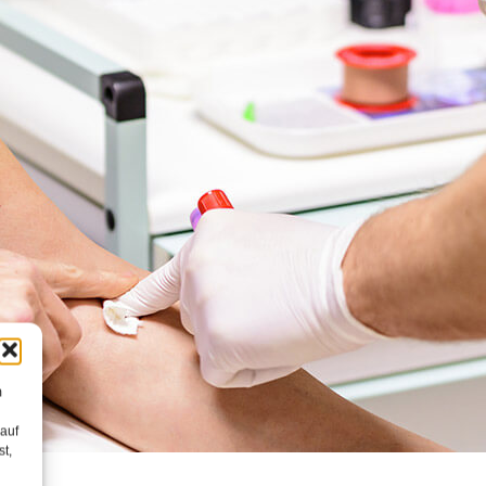
m
 auf
st,