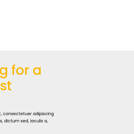
g for a
st
, consectetuer adipiscing
s, dictum sed, iaculis a,