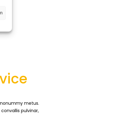
en
vice
unc nonummy metus.
onvallis pulvinar,