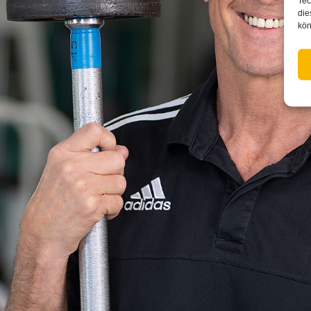
Tec
die
kön