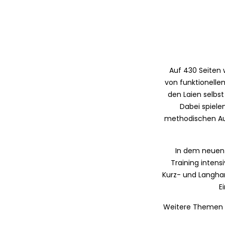
Auf 430 Seiten 
von funktionelle
den Laien selbst
Dabei spiele
methodischen Auf
In dem neuen 
Training intens
Kurz- und Langhan
E
Weitere Themen s