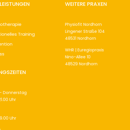
TLEISTUNGEN
WEITERE PRAXEN
iotherapie
Physiofit N
ordhorn
Lingener Straße 104
ionelles Training
48531 Nordhorn
ention
WHR | Euregiopraxis
ss
Nino-Allee 10
48529 Nordhorn
NGSZEITEN
– Donnerstag
21.00 Uhr
19.00 Uhr
g