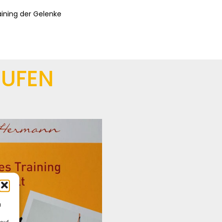
aining der Gelenke
AUFEN
m