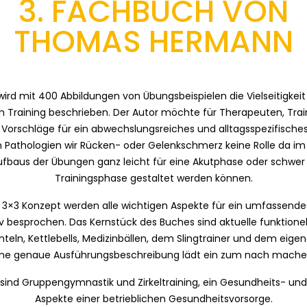
3. FACHBUCH VON
THOMAS HERMANN
wird mit 400 Abbildungen von Übungsbeispielen die Vielseitigkeit
m Training beschrieben. Der Autor möchte für Therapeuten, Trai
 Vorschläge für ein abwechslungsreiches und alltagsspezifische
n Pathologien wir Rücken- oder Gelenkschmerz keine Rolle da 
baus der Übungen ganz leicht für eine Akutphase oder schwer f
Trainingsphase gestaltet werden können.
3×3 Konzept werden alle wichtigen Aspekte für ein umfassendes
iv besprochen. Das Kernstück des Buches sind aktuelle funktion
teln, Kettlebells, Medizinbällen, dem Slingtrainer und dem eige
ine genaue Ausführungsbeschreibung lädt ein zum nach mache
ind Gruppengymnastik und Zirkeltraining, ein Gesundheits- und 
Aspekte einer betrieblichen Gesundheitsvorsorge.