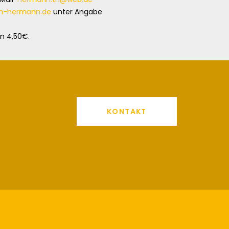
um-hermann.de
unter Angabe
n 4,50€.
KONTAKT