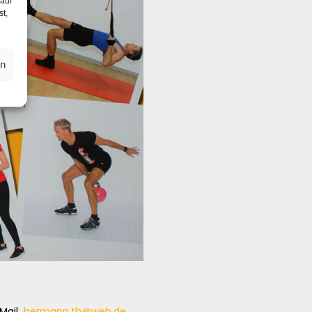
 auf
st,
en
-Mail
hermann.th@web.de