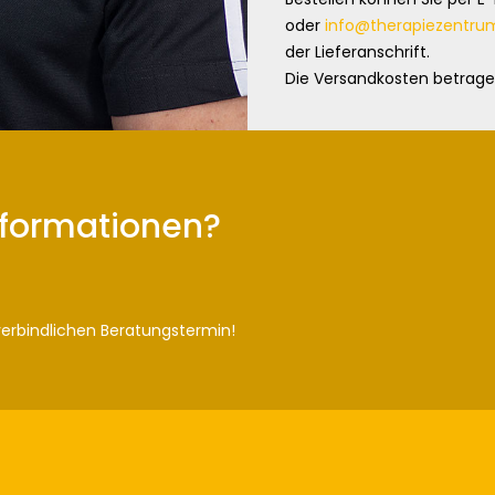
oder
info@therapiezentr
der Lieferanschrift.
Die Versandkosten betrage
nformationen?
verbindlichen Beratungstermin!