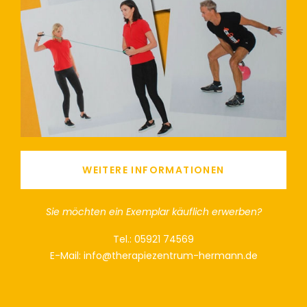
WEITERE INFORMATIONEN
Sie möchten ein Exemplar käuflich erwerben?
Tel.: 05921 74569
E-Mail: info@therapiezentrum-hermann.de