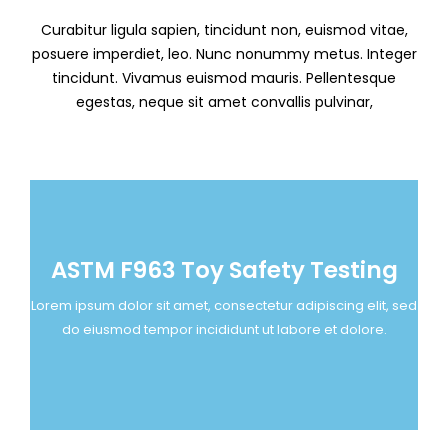
Curabitur ligula sapien, tincidunt non, euismod vitae,
posuere imperdiet, leo. Nunc nonummy metus. Integer
tincidunt. Vivamus euismod mauris. Pellentesque
egestas, neque sit amet convallis pulvinar,
ASTM F963 Toy Safety Testing
ASTM F963 Toy Safety Testing
Lorem ipsum dolor sit amet, consectetur adipiscing elit, sed
Lorem ipsum dolor sit amet, consectetur adipiscing elit, sed
do eiusmod tempor incididunt ut labore et dolore.
do eiusmod tempor incididunt ut labore et dolore.