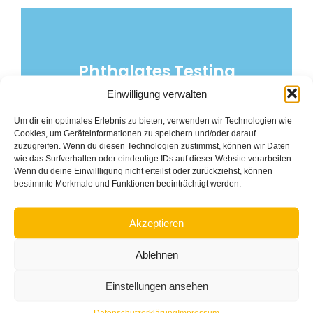
Phthalates Testing
Phthalates Testing
Einwilligung verwalten
Lorem ipsum dolor sit amet, consectetur adipiscing elit, sed
Lorem ipsum dolor sit amet, consectetur adipiscing elit, sed
do eiusmod tempor incididunt ut labore et dolore.
do eiusmod tempor incididunt ut labore et dolore.
Um dir ein optimales Erlebnis zu bieten, verwenden wir Technologien wie
Cookies, um Geräteinformationen zu speichern und/oder darauf
zuzugreifen. Wenn du diesen Technologien zustimmst, können wir Daten
wie das Surfverhalten oder eindeutige IDs auf dieser Website verarbeiten.
Wenn du deine Einwillligung nicht erteilst oder zurückziehst, können
bestimmte Merkmale und Funktionen beeinträchtigt werden.
Akzeptieren
Ablehnen
Technlogy Trends
Technlogy Trends
Einstellungen ansehen
Lorem ipsum dolor sit amet, consectetur adipiscing elit, sed
Lorem ipsum dolor sit amet, consectetur adipiscing elit, sed
do eiusmod tempor incididunt ut labore et dolore.
do eiusmod tempor incididunt ut labore et dolore.
Datenschutzerklärung
Impressum