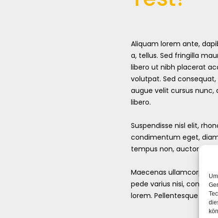
Aliquam lorem ante, dapibu
a, tellus. Sed fringilla mau
libero ut nibh placerat 
volutpat. Sed consequat,
augue velit cursus nunc,
libero.
Suspendisse nisl elit, rh
condimentum eget, diam. 
tempus non, auctor et, he
Maecenas ullamcorper, dui
Um 
pede varius nisi, condime
Ger
Tec
lorem. Pellentesque posu
die
kön