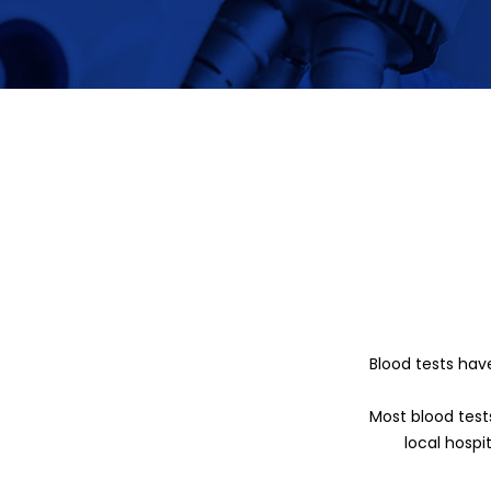
Blood tests hav
Most blood test
local hospi