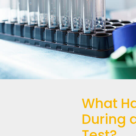
What H
During 
Test?