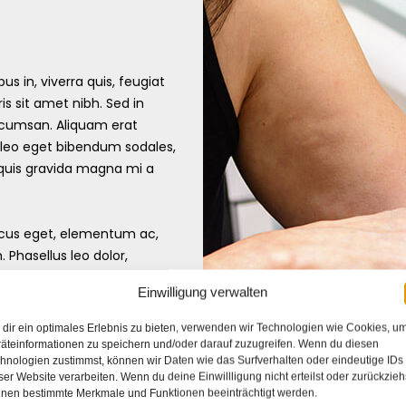
s in, viverra quis, feugiat
ris sit amet nibh. Sed in
accumsan. Aliquam erat
 leo eget bibendum sodales,
 quis gravida magna mi a
oncus eget, elementum ac,
Phasellus leo dolor,
ndrerit quis.
Einwilligung verwalten
 et placerat feugiat, eros
dir ein optimales Erlebnis zu bieten, verwenden wir Technologien wie Cookies, u
ntum viverra felis nunc et
äteinformationen zu speichern und/oder darauf zuzugreifen. Wenn du diesen
hnologien zustimmst, können wir Daten wie das Surfverhalten oder eindeutige IDs
ere.
ser Website verarbeiten. Wenn du deine Einwillligung nicht erteilst oder zurückzieh
nen bestimmte Merkmale und Funktionen beeinträchtigt werden.