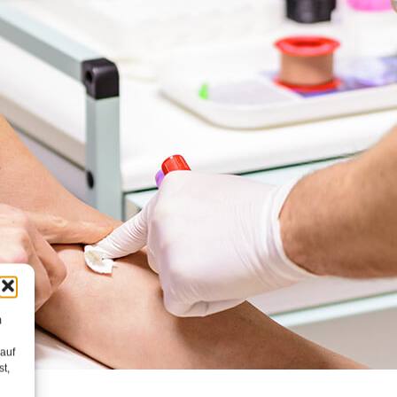
m
 auf
st,