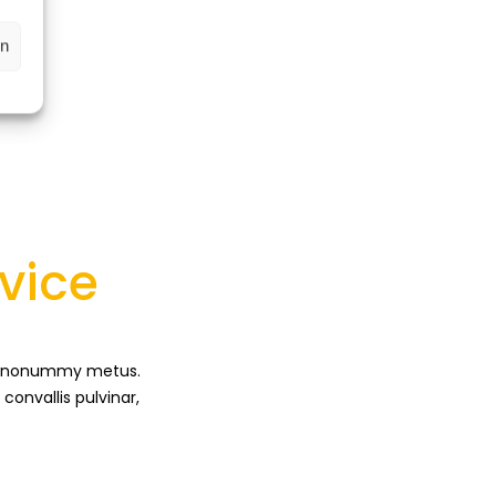
en
vice
unc nonummy metus.
onvallis pulvinar,