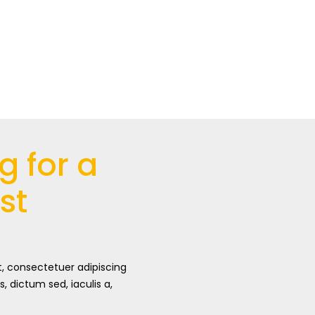
g for a
st
, consectetuer adipiscing
s, dictum sed, iaculis a,